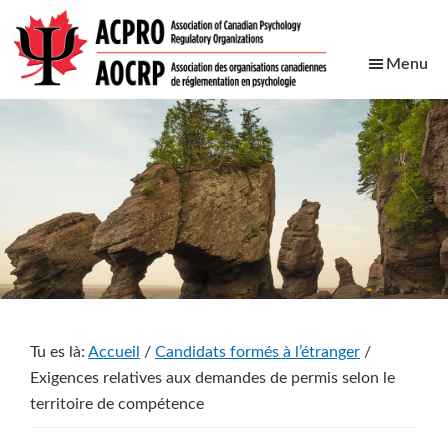
Skip
Skip
Skip
Skip
to
to
to
to
Menu
main
primary
footer
secondary
content
sidebar
navigation
ACPRO
Association
of
Canadian
Psychology
Regulatory
Organizations
Tu es là:
Accueil
/
Candidats formés à l’étranger
/
Exigences relatives aux demandes de permis selon le
territoire de compétence