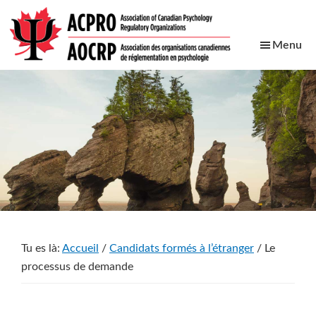
Skip
Skip
Skip
Skip
to
to
to
to
Menu
main
primary
footer
secondary
content
sidebar
navigation
ACPRO
Association
of
Canadian
Psychology
Regulatory
Organizations
Tu es là:
Accueil
/
Candidats formés à l’étranger
/
Le
processus de demande